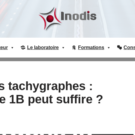
teur
Le laboratoire
Formations
Conse
 tachygraphes :
 1B peut suffire ?