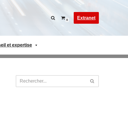
Extranet
0
il et expertise