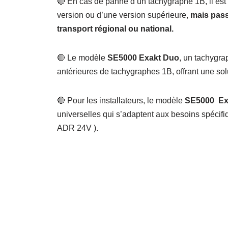
🔴 En cas de panne d’un tachygraphe 1B, il est
version ou d’une version supérieure,
mais pass
transport régional ou national.
🔴 Le modèle
SE5000 Exakt Duo
, un tachygra
antérieures de tachygraphes 1B, offrant une sol
🔴 Pour les installateurs, le modèle
SE5000
Ex
universelles qui s’adaptent aux besoins spécif
ADR 24V ).