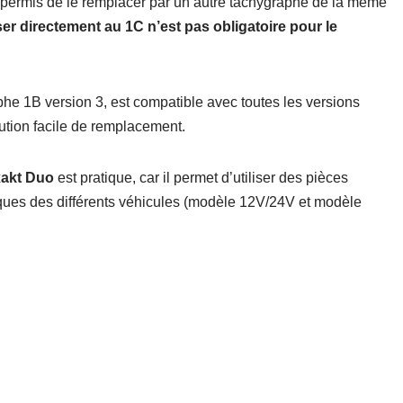
 permis de le remplacer par un autre tachygraphe de la même
er directement au 1C n’est pas obligatoire pour le
phe 1B version 3, est compatible avec toutes les versions
ution facile de remplacement.
akt Duo
est pratique, car il permet d’utiliser des pièces
iques des différents véhicules (modèle 12V/24V et modèle