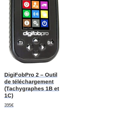
DigiFobPro 2 – Outil
de téléchargement
(Tachygraphes 1B et
1C)
395
€