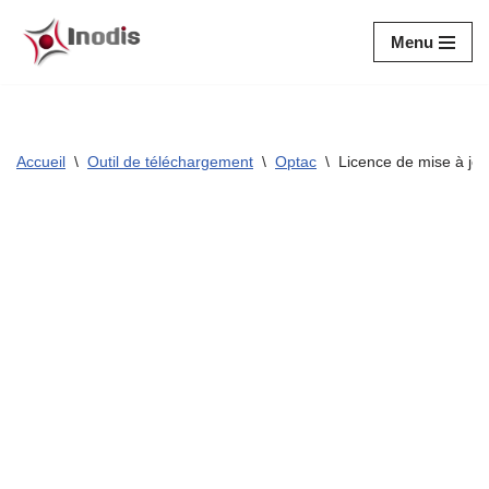
Menu
Aller
au
contenu
Accueil
\
Outil de téléchargement
\
Optac
\
Licence de mise à jo