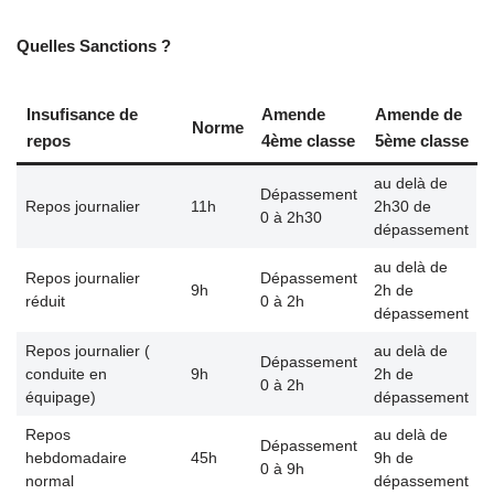
Qu
elles Sanctions ?
Insufisance de
Amende
Amende de
Norme
repos
4ème classe
5ème classe
au delà de
Dépassement
Repos journalier
11h
2h30 de
0 à 2h30
dépassement
au delà de
Repos journalier
Dépassement
9h
2h de
réduit
0 à 2h
dépassement
Repos journalier (
au delà de
Dépassement
conduite en
9h
2h de
0 à 2h
équipage)
dépassement
Repos
au delà de
Dépassement
hebdomadaire
45h
9h de
0 à 9h
normal
dépassement