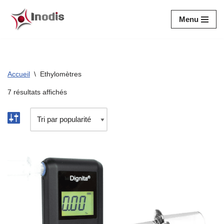
Menu
Aller
au
contenu
Accueil
\
Ethylomètres
7 résultats affichés