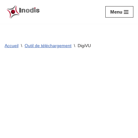
Menu
Aller
au
contenu
Accueil
\
Outil de téléchargement
\
DigiVU