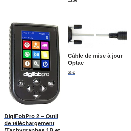
128
€
Câble de mise à jour
Optac
35
€
DigiFobPro 2 – Outil
de téléchargement
(Tachygraphes 1B et